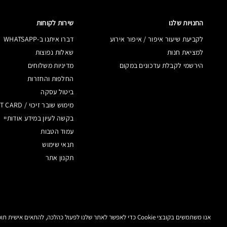
החנויות שלנו
שירות לקוחות
לקביעת שיעור איפור / איפור אירוע
דברו איתנו ב-WHATSAPP
למציאת חנות
שאלות נפוצות
הירשמי לקבלת עדכונים במקום
מדיניות משלוחים
החלפות והחזרות
ביטול עסקה
מימוש שובר זיכוי / GIFT CARD
בקשה לעיון במידע אודותיי
עמוד הטבות
תנאי שימוש
תקנון אתר
אנו משתמשים בקובצי Cookie כדי לאפשר לאתר שלנו לפעול כהלכה, להתאים אישית תוכן ומודעות, לספק תכונות מדיה חברתית ולנתח את התעבורה באתר. בנוסף, אנו משתפים מידע אודות השימוש שלך באתר שלנו עם המדיה החברתית ושותפי הפרסום והניתוח שלנו.