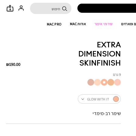
0
 ומארזים
שירותי איפור
אודות MAC
MAC PRO
EXTRA
DIMENSION
SKINFINISH
₪190.00
9 גרם
GLOW WITH IT
שימר רב-מימדי