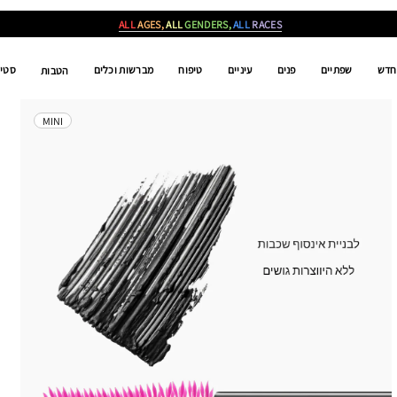
ALL
AGES,
ALL
GENDERS,
ALL
RACES
חדש
שפתיים
פנים
עיניים
טיפוח
מברשות וכלים
סטים
הטבות
MINI