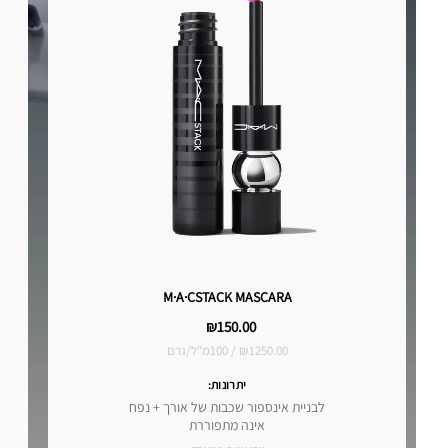
M·A·CSTACK MASCARA
₪150.00
₪1250.00 / 100מ"ל/גרם
יתרונות:
לבניית אינספור שכבות של אורך + נפח
אינה מתפוררת