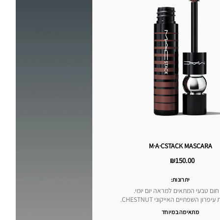
M·A·CSTACK MASCARA
₪150.00
יתרונות:
ן חום טבעי המתאים למראה יום יומי.
רון השפתיים האייקוני CHESTNUT.
מתאימה במיוחד