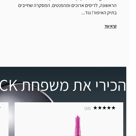
הראשונה, לריסים ארוכים ומהפנטים. המסקרה שחייבים
בתיק האיפור! גוד...
קראי עוד
הכירי את משפחת M·A·CSTACK
10