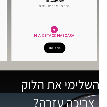
מתאימה במיוחד:
לריסים עליונים או ארוכים
M·A·CSTACK MASCARA
הוסיפי לסל
השלימי את הלוק
צריכה עזרה?