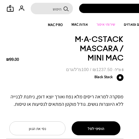
0
 ומארזים
שירותי איפור
אודות MAC
MAC PRO
M·A·CSTACK
MASCARA /
MINI MAC
₪99.00
₪1237.50 / 100מ"ל/גרם
8 מ"ל
Black Stack
מסקרה למראה ריסים מלא נפח ואורך יוצא דופן, ניתנת לבנייה
ללא היווצרות גושים. גודל מוקטן המתאים לנסיעות או טיסות.
הוסיפי לסל
נסי את הגוון