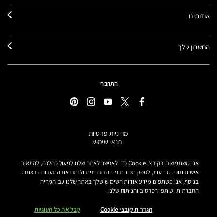
אודותינו
החשבון שלך
התחברי
מדיניות פרטיות
תנאי שימוש
תקנון אתר
מידע על מוצרים מזוייפים
אנו משתמשים בקובצי Cookie כדי לאפשר לאתר שלנו לפעול כהלכה, להתאים
הצהרת נגישות
אישית תוכן ומודעות, לספק תכונות מדיה חברתית ולנתח את התעבורה באתר.
בנוסף, אנו משתפים מידע אודות השימוש שלך באתר שלנו עם המדיה
הגדרות קובצי COOKIE
החברתית ושותפי הפרסום והניתוח שלנו.
MAKE-UP ART COSMETICS© מאק קוסמטיקס כל הזכויות שמורות.
הטקסטים מנוסחים באתר בלשון נקבה אך פונים לכל המגדרים
הגדרות קובצי Cookie
קבל את כל העוגיות