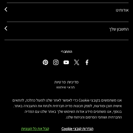
אודותינו
החשבון שלך
התחברי
מדיניות פרטיות
תנאי שימוש
תקנון אתר
מידע על מוצרים מזוייפים
אנו משתמשים בקובצי Cookie כדי לאפשר לאתר שלנו לפעול כהלכה, להתאים
הצהרת נגישות
אישית תוכן ומודעות, לספק תכונות מדיה חברתית ולנתח את התעבורה באתר.
בנוסף, אנו משתפים מידע אודות השימוש שלך באתר שלנו עם המדיה
הגדרות קובצי COOKIE
החברתית ושותפי הפרסום והניתוח שלנו.
MAKE-UP ART COSMETICS© מאק קוסמטיקס כל הזכויות שמורות.
הטקסטים מנוסחים באתר בלשון נקבה אך פונים לכל המגדרים
הגדרות קובצי Cookie
קבל את כל העוגיות