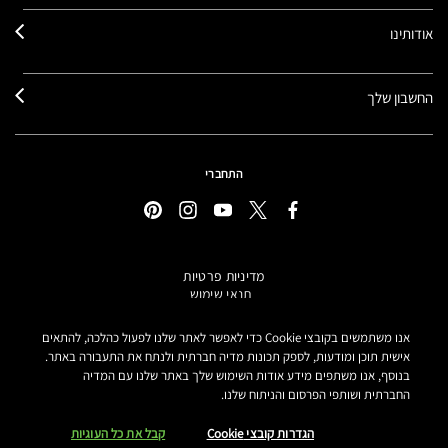
אודותינו
החשבון שלך
התחברי
מדיניות פרטיות
תנאי שימוש
תקנון אתר
מידע על מוצרים מזוייפים
אנו משתמשים בקובצי Cookie כדי לאפשר לאתר שלנו לפעול כהלכה, להתאים
הצהרת נגישות
אישית תוכן ומודעות, לספק תכונות מדיה חברתית ולנתח את התעבורה באתר.
בנוסף, אנו משתפים מידע אודות השימוש שלך באתר שלנו עם המדיה
הגדרות קובצי COOKIE
החברתית ושותפי הפרסום והניתוח שלנו.
MAKE-UP ART COSMETICS© מאק קוסמטיקס כל הזכויות שמורות.
הטקסטים מנוסחים באתר בלשון נקבה אך פונים לכל המגדרים
הגדרות קובצי Cookie
קבל את כל העוגיות