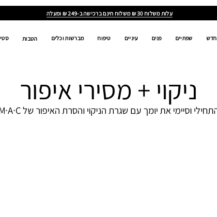
ALL
AGES,
ALL
GENDERS,
ALL
RACES
חדש
שפתיים
פנים
עיניים
טיפוח
מברשות וכלים
סטים
הטבות
ניקוי + מסירי איפור
תחילי וסיימי את יומך עם שגרת הניקוי והסרת האיפור של M·A·C