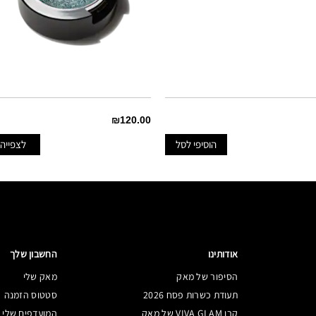
₪120.00
הוסיפי לסל
לצפייה
CELEBUTANTE
DISCOTHEQUE
EMERALD CUT
אודותינו
החשבון שלך
הסיפור של מאק
מאק שלי
ILLUMINAUGHTY
תעודת כשרות פסח 2026
סטטוס הזמנה
קרן VIVA GLAM של מאק
המועדפים שלי