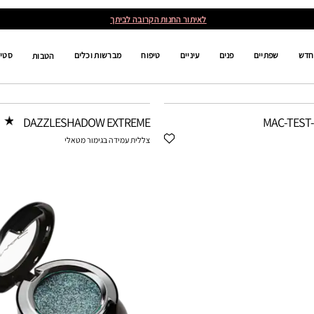
לאיתור החנות הקרובה לביתך
חדש
שפתיים
פנים
עיניים
טיפוח
מברשות וכלים
סטים
הטבות
DAZZLESHADOW EXTREME
MAC-TEST
צללית עמידה בגימור מטאלי