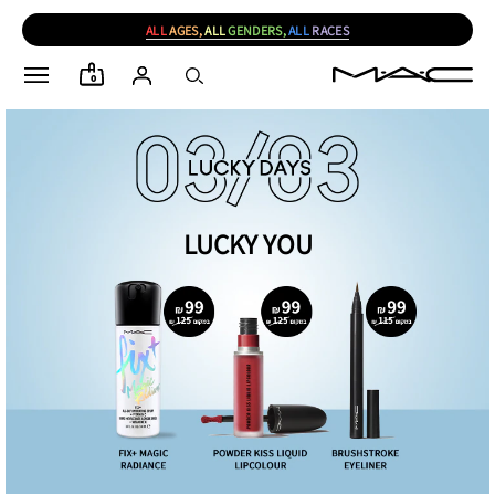
ALL
AGES,
ALL
GENDERS,
ALL
RACES
0
LUCKY YOU