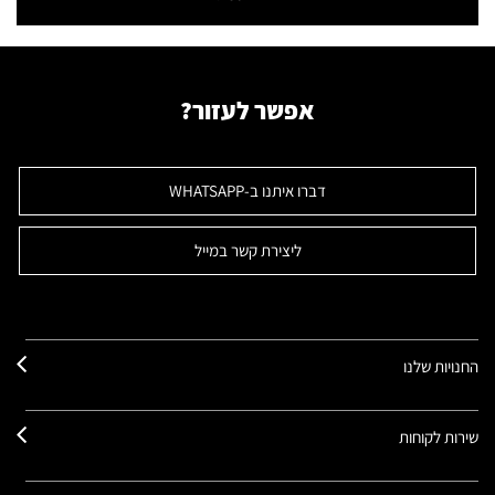
50 מ"ל
-
₪420.00 / 100מ"ל/גרם
אפשר לעזור?
דברו איתנו ב-WHATSAPP
ליצירת קשר במייל
החנויות שלנו
שירות לקוחות