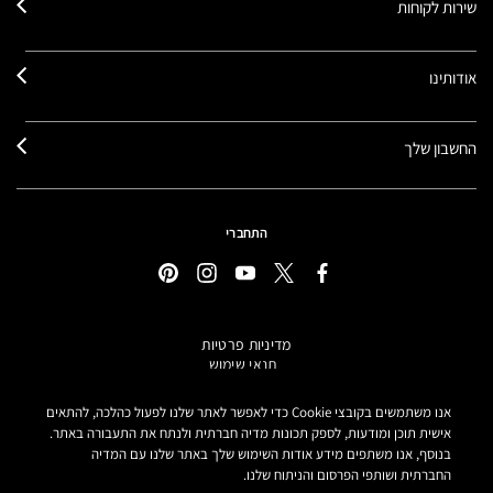
שירות לקוחות
אודותינו
החשבון שלך
התחברי
מדיניות פרטיות
תנאי שימוש
תקנון אתר
מידע על מוצרים מזוייפים
אנו משתמשים בקובצי Cookie כדי לאפשר לאתר שלנו לפעול כהלכה, להתאים
הצהרת נגישות
אישית תוכן ומודעות, לספק תכונות מדיה חברתית ולנתח את התעבורה באתר.
בנוסף, אנו משתפים מידע אודות השימוש שלך באתר שלנו עם המדיה
הגדרות קובצי COOKIE
החברתית ושותפי הפרסום והניתוח שלנו.
MAKE-UP ART COSMETICS© מאק קוסמטיקס כל הזכויות שמורות.