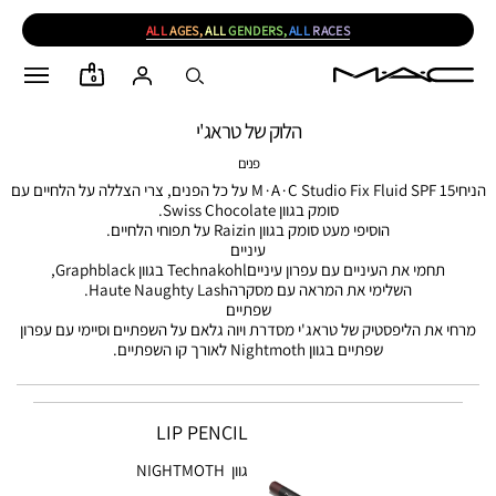
ALL
AGES,
ALL
GENDERS,
ALL
RACES
0
הלוק של טראג'י
פנים
הניחיM∙A∙C Studio Fix Fluid SPF 15 על כל הפנים, צרי הצללה על הלחיים עם
סומק בגוון Swiss Chocolate.
הוסיפי מעט סומק בגוון Raizin על תפוחי הלחיים.
עיניים
תחמי את העיניים עם עפרון עינייםTechnakohl בגוון Graphblack,
השלימי את המראה עם מסקרהHaute Naughty Lash.
שפתיים
מרחי את הליפסטיק של טראג'י מסדרת ויוה גלאם על השפתיים וסיימי עם עפרון
שפתיים בגוון Nightmoth לאורך קו השפתיים.
LIP PENCIL
גוון
NIGHTMOTH