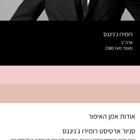
רומירו ג׳נינגס
ארה״ב
מאפר מאז 1980
אודות אמן האיפור
סניור ארטיסט רומירו ג׳נינגס
עבור סניור ארטיסט רומירו ג׳נינגס, המעבר לניו יורק מג׳מייקה בגיל חמש היה