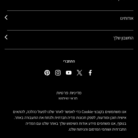
אודותינו
החשבון שלך
התחברי
מדיניות פרטיות
תנאי שימוש
תקנון אתר
מידע על מוצרים מזוייפים
אנו משתמשים בקובצי Cookie כדי לאפשר לאתר שלנו לפעול כהלכה, להתאים
הצהרת נגישות
אישית תוכן ומודעות, לספק תכונות מדיה חברתית ולנתח את התעבורה באתר.
בנוסף, אנו משתפים מידע אודות השימוש שלך באתר שלנו עם המדיה
הגדרות קובצי COOKIE
החברתית ושותפי הפרסום והניתוח שלנו.
MAKE-UP ART COSMETICS© מאק קוסמטיקס כל הזכויות שמורות.