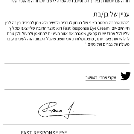
חזרה עם תספורת באורך הכתפיים. היא אמרה לי שבדיוק חזרה מהספר שלי!״
עניין של בן/בת
״להתאפר זה בוסטר רציני של בטחון לגברים ולנשים ולא ניתן להפריד בין זה לבין
חיי היום-יום. Fast Response Eye Cream הוא מוצר החובה שלי שאני ממליץ
עליו לכל אחד! יש בו קפאין, שמגרה את אזור העיניים להתאמן ולפעול ולכן גורם
לו להיראות צעיר יותר, מוצק ומלוחח. אני חושב שהג׳ל הקסום הזה לעיניים עובד
מעולה על גברים ועל נשים.״
עקבי אחריי בטוויטר
FAST RESPONSE EYE