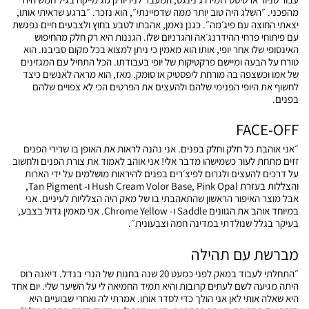
מהפכני. ״השלג היה טוב יותר ממה שדמיינתי״, הוא נזכר. ״ברגע שראיתי אותו,
יצאתי החוצה עם פיג׳מה״. כגנן נאמן, אהבתו לטבע בחוץ ולצבעים חיים נפגשת
עם פיתוחי פרחי ההידרנג׳אה והגרניום שלו. הגננות היא רק חלק מהחיפוש
האינסופי שלו אחר יופי, אותו הוא מאמין כי ניתן למצוא בכל מקום סביבנו. הוא
טורח על הבעה ומיישם פרקטיקות של יופי בעבודתו. הכל התחיל עם המגזינים
של אמו וכשצפה בה מורחת ליפסטיק או סומק. מאז, הוא מראה לאנשים כיצד
לחשוף את היופי הפנימי שלהם ולהעצים את הפרטים הכי לא צפויים שלהם
בפנים.
FACE-OFF
״אני אוהבת כל חלק וחלק בפנים. אני נהנה לראות את האופן בו שרירי הפנים
זזים מתחת לעור כשמישהו מדבר אלי! אני אוהב לאמוד את צורת הפנים ולחשוב
על דרכים להעצים ולגרום לפיצ׳רים בפנים להיראות מושלמים על ידי הארות
והצללות בעזרת Hush Cream Volor Base, Pink Opal ו- Tan Pigment,
אבל מוצר האיפור הראשון שהתאהבתי בו של מאק היה הצלליות לעיניים. אני
במיוחד אוהב את הגוונים Saddle ו- Chrome Yellow. אני מאמין גדול בצבע,
בעיקר בגלל שנולדתי במדינה חמה וצבעונית״.
מברשת עם תהילה
״התחלתי לעבוד במאק לפני כמעט 20 שנה בחנות של הנרי בנדל. דיאנה רוס
היתה מגיעה לשם לעתים קרובות והיא תמיד החמיאה לי על השיער שלי. יום אחד
היא שאלה אותי לאן אני הולך כדי לסדר אותו. אמרתי לה ואחרי שבועיים היא