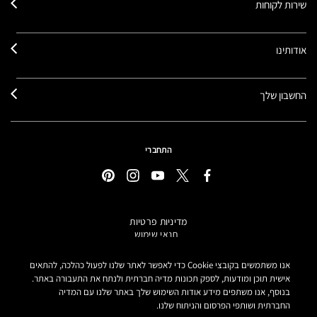
שירות לקוחות
אודותינו
החשבון שלך
התחברי
מדיניות פרטיות
תנאי שימוש
תקנון אתר
מידע על מוצרים מזוייפים
אנו משתמשים בקובצי Cookie כדי לאפשר לאתר שלנו לפעול כהלכה, להתאים
הצהרת נגישות
אישית תוכן ומודעות, לספק תכונות מדיה חברתית ולנתח את התעבורה באתר.
בנוסף, אנו משתפים מידע אודות השימוש שלך באתר שלנו עם המדיה
הגדרות קובצי COOKIE
החברתית ושותפי הפרסום והניתוח שלנו.
MAKE-UP ART COSMETICS© מאק קוסמטיקס כל הזכויות שמורות.