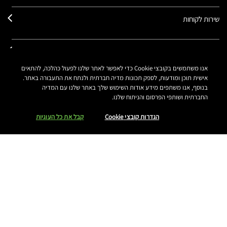
שירות לקוחות
אודותינו
אנו משתמשים בקובצי Cookie כדי לאפשר לאתר שלנו לפעול כהלכה, להתאים
אישית תוכן ומודעות, לספק תכונות מדיה חברתית ולנתח את התעבורה באתר.
החשבון שלך
בנוסף, אנו משתפים מידע אודות השימוש שלך באתר שלנו עם המדיה
החברתית ושותפי הפרסום והניתוח שלנו.
הגדרות קובצי Cookie
קבל את כל העוגיות
התחברי
מדיניות פרטיות
תנאי שימוש
תקנון אתר
מידע על מוצרים מזוייפים
הצהרת נגישות
הגדרות קובצי COOKIE