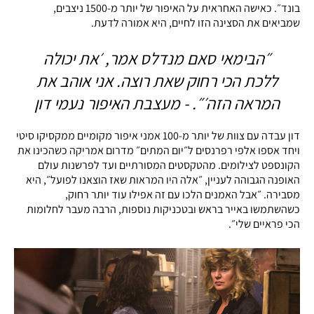
בונד״. כאישה האחראית על האיפור של יותר מ-1500 ניצבים,
שמביאים את הסצינה הזו לחיים, היא אמורה לדעת.
״הבימאי סאם מנדלס אמר, ׳את יכולה
ללכת הכי רחוק שאת רוצה. אני אוהב את
המראה הזה׳״. - מעצבת האיפור נעמי דון
דון עבדה עם צוות של יותר מ-100 אמני איפור מקומיים ממקסיקו סיטי
ויחד אספו אלפי רפרנסים ל״יום המתים״ מדרום אמריקה כשהכינו את
הקונספט לצילומים. מהטקסטים המסורתיים ועד לפרשנות עולם
האופנה הגבוהה לעניין, ״אלה היו המראות שאז הוצאנו לפועל״, היא
מסבירה. ״אבל האמנים הלכו עם זה אפילו עוד יותר רחוק,
כשהשתמשו באייר בראש ובטכניקות נוספות, הרבה מעבר לחלומות
הכי פראיים שלי״.