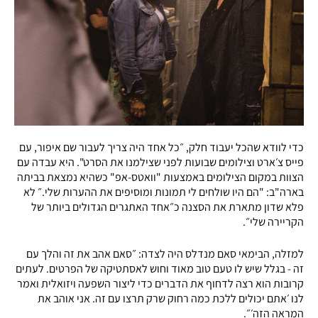
כדי לוודא שהכל יעבוד חלק, ״כל אחד היה צריך לעבור שם איפור, עם
פייס צ׳ארט וצילומים שבועות לפני שצילמנו את הסרט". היא עבדה עם
הצוות במקום הצילומים באמצעות "וואטס-אפ" כשהיא נמצאת בביתה
בארה"ב: "הם היו שולחים לי תמונות ומוסיפים את ההערות שלי.״ לא
פלא שדון מתארת את הסצנה כ״אחד האתגרים הגדולים ביותר של
הקריירה שלי״.
למזלה, הבימאי סאם מנדלס היה לצדה: ״סאם אהב את זה והלך עם
זה - בגלל שיש לו טעם טוב מאוד וחוש לאסתטיקה של הפרטים. לעתים
קרובות הוא רצה לדחוף את הדברים כדי ליצור השפעה ויזואלית ואמר
לנו ׳אתם יכולים ללכת כמה רחוק שרק תרצו עם זה. אני אוהב את
המראה הזה׳״.