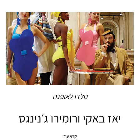
נולדו לאופנה
יאז באקי ורומירו ג׳נינגס
קרא עוד