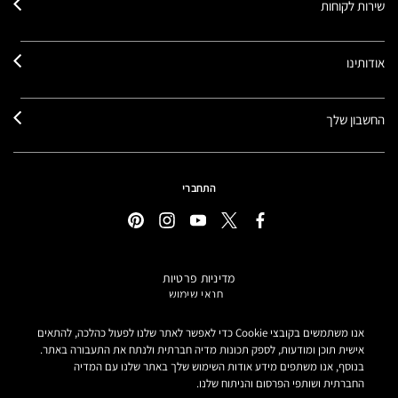
שירות לקוחות
אודותינו
החשבון שלך
התחברי
מדיניות פרטיות
תנאי שימוש
תקנון אתר
מידע על מוצרים מזוייפים
אנו משתמשים בקובצי Cookie כדי לאפשר לאתר שלנו לפעול כהלכה, להתאים
הצהרת נגישות
אישית תוכן ומודעות, לספק תכונות מדיה חברתית ולנתח את התעבורה באתר.
בנוסף, אנו משתפים מידע אודות השימוש שלך באתר שלנו עם המדיה
הגדרות קובצי COOKIE
החברתית ושותפי הפרסום והניתוח שלנו.
MAKE-UP ART COSMETICS© מאק קוסמטיקס כל הזכויות שמורות.