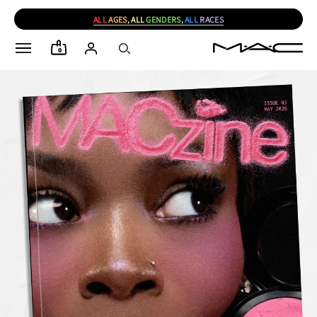
ALL
AGES,
ALL
GENDERS,
ALL
RACES
0