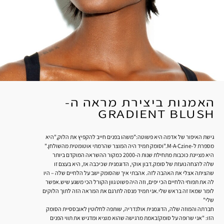
האמנות ביצירת מראה ה-
GRADIENT BLUSH
גישת האיפור של אדמה היא פשוטה:”משהו בפנים חייב להקפיץ את הלוק,"היא
מספרת ל-M·A·Czine."וסומק תמיד היה המוצר שהרמתי אוטומטית מהשולחן."
היא מציינת כוכבות מתחילת שנות ה-2000 כמקור ההשראה המוקדם ביותר
שלה להנחה נועזת של סומק.דבון אוקי, הדוגמנית שכיכבה אז, היא בעצם זו
שהציתה אצלי את האהבה לזה. אהבתי איך שהסומק ישב על הלחיים שלה – היו
לה את תפוחי הלחיים הכי יפים, וזה היה פשוט גוון הקורל הכי משגע שיש.אפשר
לומר שמאז זה בראש שלי.אני תמיד מנסה לתרגם את המראה הזה לתוך הלוקים
שלי"
חברתה והמוזה שלה, הדוגמנית אולנדריה, שותפה לחלוטין לאובססיית הסומק
הזו: "אני שרופה על סומק!באמת מרגישה שהוא מוציא ומדגיש את תווי הפנים