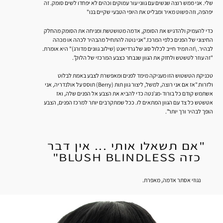
שלי. אני ממש רוצה שנשים עם גווני עור עמוקים וכהים לא יפחדו לשים סומק. זה
יפהפה, וזה פשוט מאיר ומבליט את היופי הטבעי שקיים בנו"
כדי להעמיק ולהדגיש את הסומק, אדמה מטושטשת ומניחה את הסומק מהחלק
החיצוני של הפנים כלפי המרכז."אני נוטה להתחיל מהבהיר לכהה או מכהה
לבהיר. \זה תמיד חייב לכלול סוג של גרדיאנט (שילוב גוונים מדורג)" היא אומרת.
"זה עוזר לטשטש ולחזק את הגוון שנבחר כצבע המרכזי של הלוק”.
טכניקת הטשטוש הזו מעניקה מימד לפנים ומאפשרת לצבע באמת לבלוט
ולזרוח."אז אם אני רוצה, למשל, ליצור גוון תות (Berry) תוסס על אולנדריה, אני
אשתמש קודם כל בורוד-מג'נטה כדי להביא את הצבע אל הפנים שלה, ואז
אטשטש כל צד עם הגוון המתאים לו. ככל שמתקרבים יותר למרכז הפנים, הצבע
הופך לבהיר ורך יותר”.
"אם תשאלו אותי ... אין דבר
כזה BLUSH BLINDLESS"
נגוזי אסתר אדמה, מאפרת.