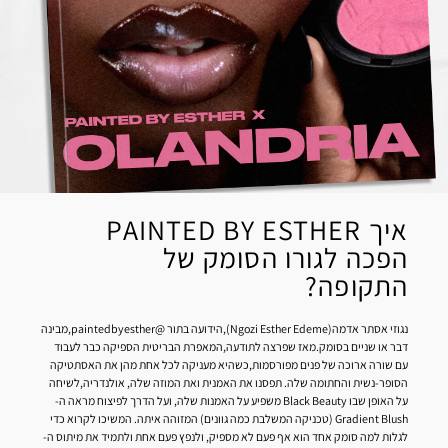
איך PAINTED BY ESTHER
הפכה לגורו הסומק של
התקופה?
נגוזי אסתר אדמה(Ngozi Esther Edeme),הידועה בתור @paintedbyesther,מבינה
דבר או שניים בסומק.מאז שפרצה לתודעה,המאפרת הבריטית הספיקה כבר לעבוד
עם שורה ארוכה של פנים מפורסמות,כשהיא מעניקה לכל אחת מהן את האסתטיקה
הסופר-נשית והחתומה שלה. תפסנו את האמנית ואת המוזה שלה, אולנדריה,לשיחה
על האופן שבו Black Beauty משפיע על האמנות שלה, ועל הדרך לפיצוח מראה ה-
Gradient Blush (טכניקה המשלבת כמה גוונים) המזוהה איתה. המשיכו לקרוא כדי
לגלות למה סומק אחד הוא אף פעם לא מספיק, ולנפץ פעם אחת ולתמיד את מיתוס ה-