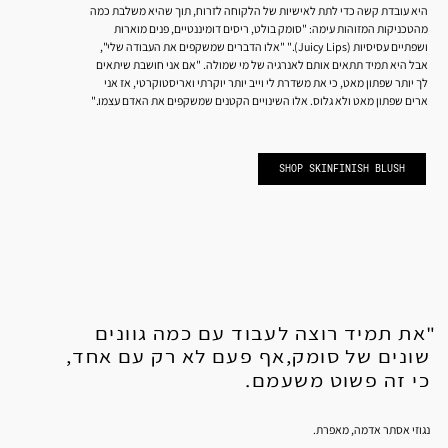
היא עובדת קשה כדי לתת לאישיות של הלקוחה לזרוח, תוך שהיא משלבת כמה
מהטכניקות המזוהות עימה: "סומק בולט, ריסים דומיננטיים, פנים מוארות
ושפתיים עסיסיות (Juicy Lips)." "אלו הדברים שמשקפים את העבודה שלי",
אבל היא תמיד תתאים אותם לאנרגיה של מי שמולה. "אם אני חושבת שיתאים
לך יותר שפתון מאט, כי את משדרת לי וייב יותר יוקרתי ואריסטוקרטי, אז אני
ארים שפתון מאט ולא גלוס. אלו השינויים הקטנים שמשקפים את האדם עצמו."
SHOP SKINFINISH BLUSH
"את תמיד רוצה לעבוד עם כמה גוונים
שונים של סומק,אף פעם לא רק עם אחד,
כי זה פשוט משעמם.
נגוזי אסתר אדמה, מאפרת.