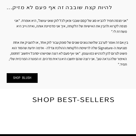
להיות קצת שובבה זה אף פעם לא מזיק...
"אני מנסה תמיד להביא סוג של קסם שובבי ופאן לכל לוק שאני עושה”, היא אומרת. "אני
מנסה לקרוא ולהבין את האישיות של הלקוחה, איך אני מדמיינת אותה, ואיזה וייב היא
משדרת לי."
בין אם זה אומר לערבב שלושה גוונים שונים של סומק עבור לוק אחד, או להעניק את אחת
מנגיעות ה-Signature שלה לרשימת הלקוחות ההולכת וגדלה - אדמה יודעת שהסוד הוא
פשוט לגרום להן להרגיש כמו עצמן. "אני אף פעם לא רוצה שמישהו יסתכל ויחשוב 'חחממ,
האיפור שלה נראה טוב'. אני רוצה שהם יחשבו היא נראית מדהים. זו המטרה המרכזית שלי,
תמיד."
SHOP BLUSH
SHOP BEST-SELLERS