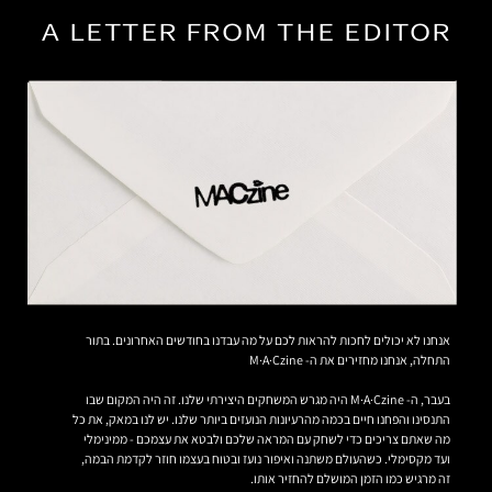
A LETTER FROM THE EDITOR
אנחנו לא יכולים לחכות להראות לכם על מה עבדנו בחודשים האחרונים. בתור
התחלה, אנחנו מחזירים את ה- M·A·Czine
בעבר, ה- M·A·Czine היה מגרש המשחקים היצירתי שלנו. זה היה המקום שבו
התנסינו והפחנו חיים בכמה מהרעיונות הנועזים ביותר שלנו. יש לנו במאק, את כל
מה שאתם צריכים כדי לשחק עם המראה שלכם ולבטא את עצמכם - ממינימלי
ועד מקסימלי. כשהעולם משתנה ואיפור נועז ובטוח בעצמו חוזר לקדמת הבמה,
זה מרגיש כמו הזמן המושלם להחזיר אותו.