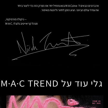
אז ברוכים הבאים ל- M·A·Czine בואו נתחיל יחד את הפרק הזה כדי ליצור ביחד
את עתיד עולם הביוטי. הגיע הזמן לחזור וליהנות מאיפור.
— ניקולה פורמיקטי,
מנהל קריאייטיב גלובלי, M·A·C
גלי עוד על M·A·C TREND