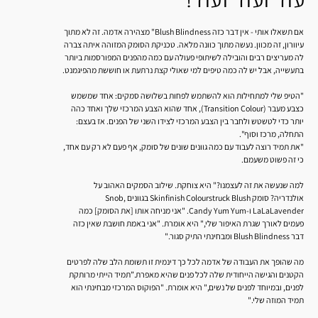
עוד ועוד ועוד!
אם תשאלו אותי - אין דבר כזה Blush Blindness" מצהירה אדמה. זה לא מתוך
עיוורון, זה מכוון. נעשה מתוך כוונה מלאה. טכניקת הסומק המזוהה איתה צברה
לה מעריצים רבים והובילה לשיתופי פעולה עם כמה מהפנים המפורסמות ביותר
בתעשייה, אבל יש לה כמה טיפים למי שאולי קצת נרתעת או חוששת מהפיגמנט.
"הטיפ שלי למתחילות הוא להשתמש לפחות בשלושה סמקים: אחד שמשמש
כצבע מעבר (Transition Colour), אחד שהוא הצבע המרכזי שלך ואחד כהה
יותר כדי לטשטש ולחבר בין הצבע המרכזי לצידו השני של הפנים. אז בעצם:
התחלה, מרכז וסוף".
"את תמיד רוצה לעבוד עם כמה גוונים שונים של סומק, אף פעם לא רק עם אחד,
כי זה פשוט משעמם.
למה שנעשה את זה לעצמנו?" היא צוחקת. שילוב הסמקים האהוב על
אולנדריה? סומק Skinfinish Colourstruck Blush בגוונים Snob,
LaLaLavender ו-Candy Yum Yum. "אני מניחה אותו [את הסומק] כמה
פעמים לאורך שגרת האיפור שלי," היא אומרת. "אני באמת חושבת שאין כזה
דבר Blush Blindness ומבחינתי התיק סגור."
מה שהופך את העבודה של אדמה לכל כך דינמית זו תשומת הלב שלה לפרטים
הקטנים והגישה הייחודית שלה לכל פנים שהיא מאפרת.”תמיד הייתי מרותקת
לפנים, ובמיוחד לפנים של נשים," היא אומרת. "הפוקוס המרכזי מבחינתי הוא
תמיד המוזה שלי."