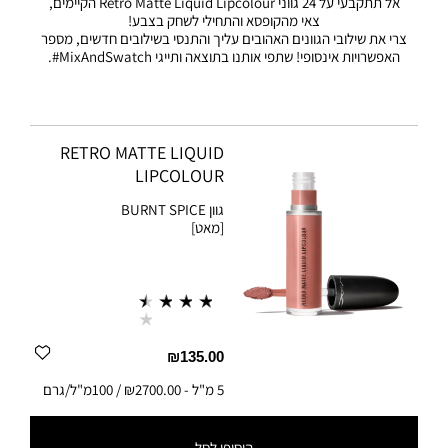
אל תתקבעי על 24 גווני Retro Matte Liquid Lipcolour הקיימים,
צאי מהקופסא והתחילי לשחק בצבע!
צרי את שילובי הגוונים האהובים עליך והתנסי בשילובים חדשים, מספר
האפשרויות אינסופי! שתפי אותנו בתוצאה ותייגי MixAndSwatch#.
RETRO MATTE LIQUID
LIPCOLOUR
גוון
BURNT SPICE
[מאט]
₪135.00
5 מ"ל
-
₪2700.00 / 100מ"ל/גרם
הוסיפי לסל