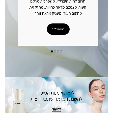
סרום לחות היברידי. משפר את מרקם
קרם ניקוי עדין במרקם יוקרת
העור, מצמצם מראה כהויות, מחזק את
אי
מחסום העור ומעניק מראה זוהר.
אי
בע
הוסיפי לסל
גלי את אומנות הטיפוח
להשגת המראה שתמיד רצית
גלי עוד