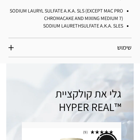
SODIUM LAURYL SULFATE A.K.A. SLS (EXCEPT MAC PRO
CHROMACAKE AND MIXING MEDIUM 7)
SODIUM LAURETHSULFATE A.K.A. SLES
שימוש
גלי את קולקציית
™HYPER REAL
9