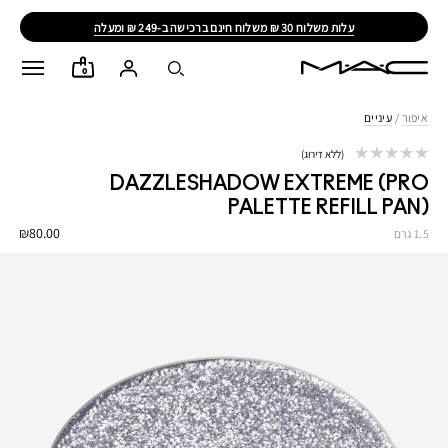
עלות משלוח 30 ₪ משלוח חינם ברכישה ב-249 ₪ ומעלה
0
איפור
/
עיניים
ללא דירוג
DAZZLESHADOW EXTREME (PRO
PALETTE REFILL PAN)
₪80.00
1.5 גרם