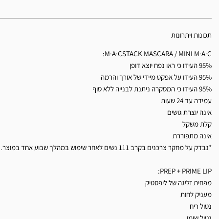
תכונות ויתרונות
M·A·CSTACK MASCARA / MINI M·A·C:
95% העידו כי ראו נפח יוצא דופן
95% העידו על אפקט מיידי של אורך והרמה
95% העידו כי המסקרה ניתנת לבנייה ללא סוף
עמידה עד 24 שעות
אינה יוצרת גושים
קלת משקל
אינה מתפוררת
*נבדק על מחקר צרכנים בקרב 111 נשים לאחר שימוש במהלך שבוע אחד במוצר.
PREP + PRIME LIP:
מפחית זליגה של ליפסטיק
מעניק לחות
נטול ריח
נטול שומן