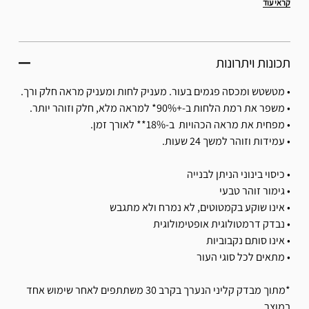
קראי עוד
תכונות ויתרונות
• מטשטש ומכסה פגמים בעור. מעניק לחות ומעניק מראה חלק ורך.
• משפר את רמת הלחות ב-+90%* למראה מלא, חלק וזוהר יותר.
• מפחית את מראה הכהויות ב-18%** לאורך זמן.
• עמידות וזוהר למשך 24 שעות.
• כיסוי בינוני הניתן לבנייה
• גימור זוהר טבעי
• אינו שוקע בקמטוטים, לא נמרח ולא מתגבש
• נבדק דרמטולוגית אופטימולוגית
• אינו סותם נקבוביות
• מתאים לכל סוגי העור
*מתוך מבדק קליני הנערך בקרב 30 משתתפים לאחר שימוש אחד
במוצר.