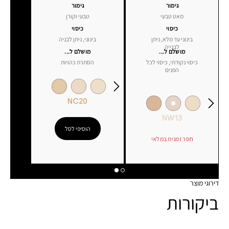
גימור
גימור
מאט טבעי
טבעי וקורן
כיסוי
כיסוי
בינוני עד מלא, ניתן
בינוני, ניתן לבניה
לבנייה
מושלם ל...
מושלם ל...
כיסוי נקודתי, כיסוי לכל
הסתרת כהויות
הפנים
NC20
NW13
הוסיפי לסל
חסר זמנית במלאי
דירוגי מוצר
ביקורות