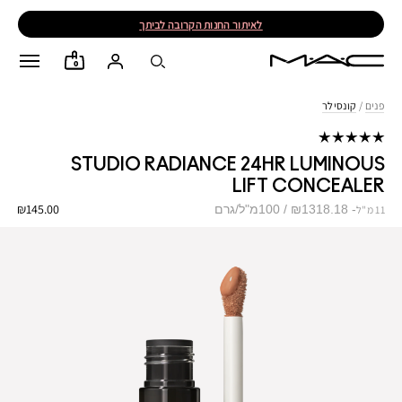
לאיתור החנות הקרובה לביתך
0
פנים
/
קונסילר
STUDIO RADIANCE 24HR LUMINOUS
LIFT CONCEALER
₪145.00
₪1318.18 / 100מ"ל/גרם
11 מ"ל