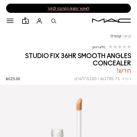
לאיתור החנות הקרובה לביתך
0
פנים
/
קונסילר
ללא דירוג
STUDIO FIX 36HR SMOOTH ANGLES
CONCEALER
חדש!
₪125.00
₪1785.71 / 100מ"ל/גרם
7 מ"ל