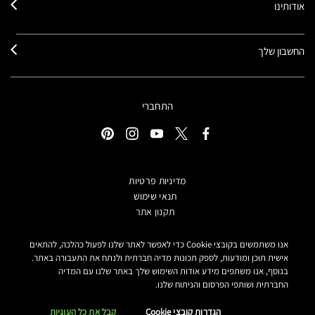
אודותינו
החשבון שלך
התחברי
מדיניות פרטיות
תנאי שימוש
תקנון אתר
מידע על מוצרים מזוייפים
הצהרת נגישות
אנו משתמשים בקובצי Cookie כדי לאפשר לאתר שלנו לפעול כהלכה, להתאים
אישית תוכן ומודעות, לספק תכונות מדיה חברתית ולנתח את התעבורה באתר.
הגדרות קובצי COOKIE
בנוסף, אנו משתפים מידע אודות השימוש שלך באתר שלנו עם המדיה
MAKE-UP ART COSMETICS© מאק קוסמטיקס כל הזכויות שמורות.
החברתית ושותפי הפרסום והניתוח שלנו.
הטקסטים מנוסחים באתר בלשון נקבה אך פונים לכל המגדרים
הגדרות קובצי Cookie
קבל את כל העוגיות