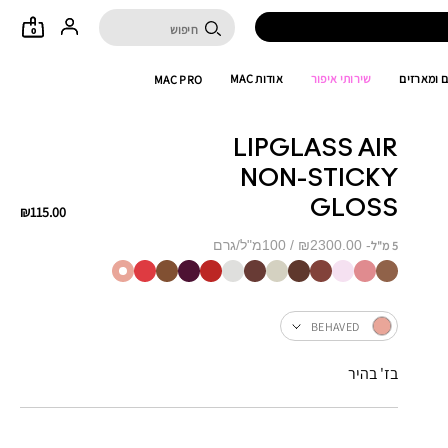
0
 ומארזים
שירותי איפור
אודות MAC
MAC PRO
LIPGLASS AIR
NON-STICKY
GLOSS
₪115.00
₪2300.00 / 100מ"ל/גרם
5 מ"ל
BEHAVED
בז' בהיר