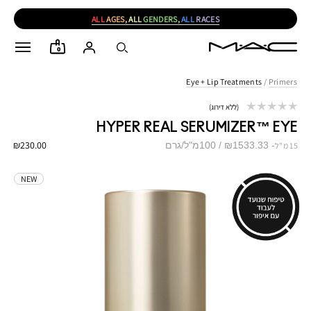
ALL
AGES,
ALL
GENDERS,
ALL
RACES
0
Eye + Lip Treatments
/
Primers
ללא דירוג
HYPER REAL SERUMIZER™ EYE
₪230.00
₪1533.33 / 100מ"ל/גרם
15 מ"ל
NEW