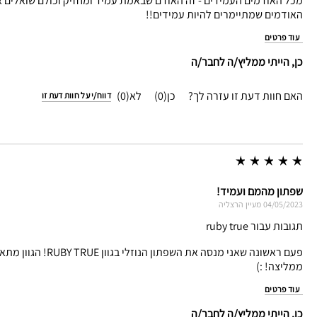
מכל האודמים העמידים - זה האודם שבאמת עמיד ומחזיק וכולם שואלים אות
האודמים שמתיימרים להיות עמידים!!
עוד פרטים
כן, הייתי ממליץ/ה לחבר/ה
האם חוות דעת זו עזרה לך?
0
0
דווח/י על חוות דעת זו
שפתון מהמם ועמיד!
04/05/2023
מעיין
הרצליה
תגובות עבור ruby true
פעם ראשונה שאני מנ
ממליצה! :)
עוד פרטים
כן, הייתי ממליץ/ה לחבר/ה