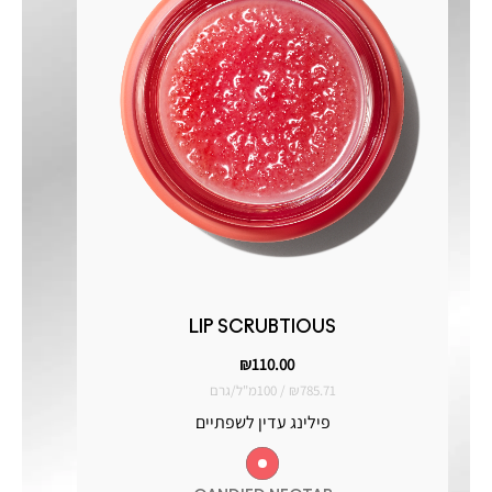
LIP SCRUBTIOUS
₪110.00
₪785.71 / 100מ"ל/גרם
₪1250.00 / 
פילינג עדין לשפתיים
מסקרה ליצירת מראה ריס