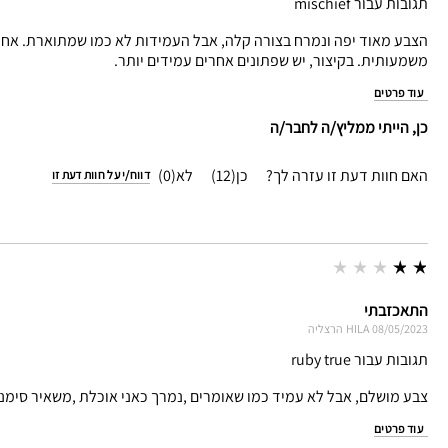
תגובות עבור mischief
משמעותית. בקיצור, יש שפתונים אחרים עמידים יותר.
עוד פרטים
כן, הייתי ממליץ/ה לחבר/ה
האם חוות דעת זו עזרה לך?
12
0
דווח/י על חוות דעת זו
התאכזבתי
08/05/2023
HILA
הרצליה
תגובות עבור ruby true
צבע מושלם, אבל לא עמיד כמו שאומרים ,נמרך כאני אוכלת ,משאיר סימני
עוד פרטים