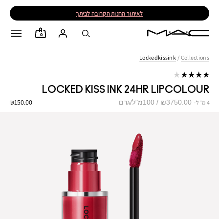
לאיתור החנות הקרובה לביתך
0
Lockedkissink
/
Collections
LOCKED KISS INK 24HR LIPCOLOUR
₪150.00
₪3750.00 / 100מ"ל/גרם
4 מ"ל