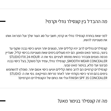
מה ההבדל בין קונסילר נוזלי וקרמי?
לפני שאת בוחרת קונסילר נוזלי או קרמי, חשבי על סוג העור שלך ועל המראה אותו
את מעוניינת להשיג.
קונסילרים נוזליים לרוב יהיו קלילים יותר, מגוונים יותר ויציעו כיסוי נבנה שקוף עד
בינוני, בגימור מאט וסאטן. הם יהיו מעולים בימים שאת מעוניינת בכיסוי קליל, שעדיין
מכסה פגמים ומבהיר כהויות מתחת לעיניים. נסי את ה-
STUDIO FIX 24-HOUR
SMOOTH WEAR CONCEALER
, קונסילר נוזלי, עמיד וקל משקל, בעל כיסוי נבנה
מבינוני ועד מלא, בגימור מאט טבעי.
קונסילרים קרמיים הם לרוב פחות קלילים ויציעו כיסוי אטום יותר. מומלץ להשתמש
בימים בהם תרצי כיסוי נקודתי יותר לאחר מריחת המייקאפ. נסי את ה-
STUDIO
FINISH SPF 35 CONCEALER
וגלי את כוחם של הקונסילרים הקרמיים!
מה זה קונסילר בגימור מאט?