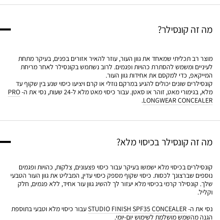
מה זה קונסילר?
מוצר רב תכליתי שמאחד את גוון העור, עוזר להאיר אזורים בפנים, בעיקר מתחת
לעיניים ומשמש להסתרת כהויות ופגמים. לרוב נשתמש בקונסילר לאחר מריחת
המייקאפ, כדי למקסם את אחידות גוון העור.
קונסילרים שונים יכולים להגיע במרקם נוזלי או קרם ויציעו כיסוי שנע בין שקוף עד
מלא, בגימורי מאט, זוהר או סאטן. עבור כיסוי מאט מלא ל-24 שעות, נסי את ה-
PRO
.
LONGWEAR CONCEALER
מה זה קונסילר בכיסוי מלא?
קונסילרים בכיסוי מלא ישמשו בעיקר עבור כיסוי פצעונים, צלקות, כהויות ופגמים
נוספים שברצונך לכסות. כיסוי שקוף מספק כיסוי עדין, המבליט את גוון העור הטבעי
שלך. קונסילר קרמי בכיסוי מלא יעזור לך להשיג גוון עור אחיד, ללא פגמים, חלק
וקליל.
נסי את ה-
STUDIO FINISH SPF35 CONCEALER
עבור כיסוי מלא וטבעי בתוספת
הגנה מהשמש מושלמת לשימוש יום-יומי.