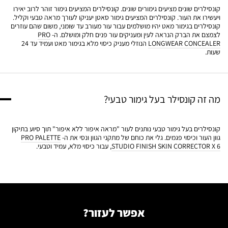
קונסילרים שונים מציעים גימורים שונים. קונסילרים המציעים גימור זוהר לרוב יאירו
ויעשירו את העור. קונסילרים המציעים גימור סאטן יעניקו לעורך מראה טבעי וקליל.
קונסילרים בגימור מאט יהיו מושלמים עבור עור מעורב עד שומני, משום שהם עוזרים
לצמצם את הברק הנראה לעין ומעניקים עור פנים חלק ומושלם. ה-
PRO
LONGWEAR CONCEALER
הנוזלי מעניק כיסוי מלא בגימור מאט ועמיד עד 24
שעות.
מה זה קונסילר בעל גימור טבעי?
קונסילרים בעל גימור טבעי נותנים לעור "מראה איפור ללא איפור" תוך סיוע בתיקון
גוון העור וכיסוי פגמים. גלי את כוחם של מתקני הגוון ונסי את ה-
PRO PALETTE
STUDIO FINISH SKIN CORRECTOR X 6
, עבור כיסוי מלא, עמיד וטבעי.
אפשר לעזור?