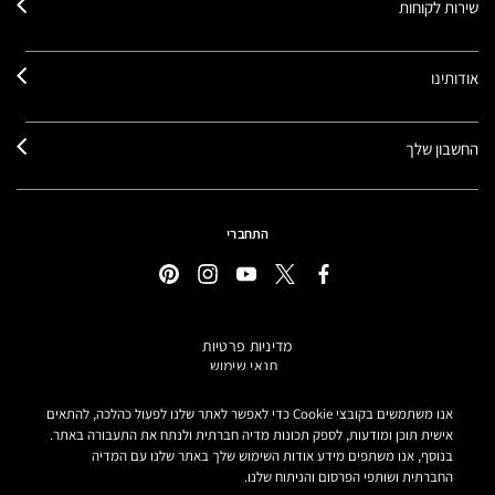
שירות לקוחות
אודותינו
החשבון שלך
התחברי
מדיניות פרטיות
תנאי שימוש
תקנון אתר
מידע על מוצרים מזוייפים
אנו משתמשים בקובצי Cookie כדי לאפשר לאתר שלנו לפעול כהלכה, להתאים
הצהרת נגישות
אישית תוכן ומודעות, לספק תכונות מדיה חברתית ולנתח את התעבורה באתר.
בנוסף, אנו משתפים מידע אודות השימוש שלך באתר שלנו עם המדיה
הגדרות קובצי COOKIE
החברתית ושותפי הפרסום והניתוח שלנו.
MAKE-UP ART COSMETICS© מאק קוסמטיקס כל הזכויות שמורות.