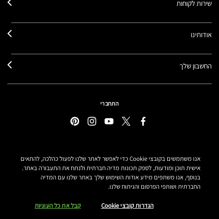
שירות לקוחות
אודותינו
החשבון שלך
התחברי
מדיניות פרטיות
אנו משתמשים בקובצי Cookie כדי לאפשר לאתר שלנו לפעול כהלכה, להתאים
תנאי שימוש
אישית תוכן ומודעות, לספק תכונות מדיה חברתית ולנתח את התעבורה באתר.
תקנון אתר
בנוסף, אנו משתפים מידע אודות השימוש שלך באתר שלנו עם המדיה
מידע על מוצרים מזוייפים
החברתית ושותפי הפרסום והניתוח שלנו.
הצהרת נגישות
הגדרות קובצי COOKIE
הגדרות קובצי Cookie
קבל את כל העוגיות
MAKE-UP ART COSMETICS© מאק קוסמטיקס כל הזכויות שמורות.