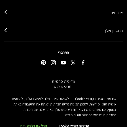
אודותינו
החשבון שלך
התחברי
מדיניות פרטיות
תנאי שימוש
תקנון אתר
מידע על מוצרים מזוייפים
אנו משתמשים בקובצי Cookie כדי לאפשר לאתר שלנו לפעול כהלכה, להתאים
הצהרת נגישות
אישית תוכן ומודעות, לספק תכונות מדיה חברתית ולנתח את התעבורה באתר.
בנוסף, אנו משתפים מידע אודות השימוש שלך באתר שלנו עם המדיה
הגדרות קובצי COOKIE
החברתית ושותפי הפרסום והניתוח שלנו.
MAKE-UP ART COSMETICS© מאק קוסמטיקס כל הזכויות שמורות.
הטקסטים מנוסחים באתר בלשון נקבה אך פונים לכל המגדרים
הגדרות קובצי Cookie
קבל את כל העוגיות