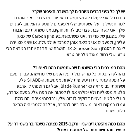
יש לך כל מיני דברים מיוחדים לך בשגרת האיפור שלך?
קודם כל, אני לעולם לא משתמשת באיפור כמו שצריך. אני אוהבת
למרוח איילינר על השפתיים שלי ולפעמים ליפסטיק הוא טוב לעיניים
שלך. אני לא חושבת שצריכים להיות חוקים. אני משחקת עם הגבות
שלי, בסגנון של פרידה. אני משתמשת בעיפרון Carbon של מאק
עליהן, ולפעמים אני מביאה אותן למרכז או למעלה. או שאני מציירת
לי גבות בסגנון Siuoxsie Siou. אני חושבת שיותר זה יותר! המראה הכי
טבעי שלי רחוק מאוד מלהיות טבעי.
מהם המוצרים הכי משוגעים שהשתמשת בהם לאיפור?
בהחלט הדבקתי כל מה שיכולתי על הפנים שלי מתישהו. עבדנו פעם
על הפקה עתידנית ודיסטופית לאחת ממסיבות ה-SHADE שלי,
ושיחקתי עם מראה מ- Blade Runner, אבל גם הוספתי לו ארבע
פלטות מטאליות ולא יכולתי אפילו לפתוח את הפה שלי. בפעם אחרת,
היו לי כל מיני נעצים דבוקים לגבות שלי, ונרדמתי איתם. הם כולם
עמדו במקום באופן מושלם ביום למחרת, אבל זה לגמרי היה מראה
בלתי נשכח.
מהם כמה מהאתגרים שניו יורק ב-2015 מציבה כשמדובר בשמירה על
חופש, זוהר ושוויוניות של מוזיקת דאנס?