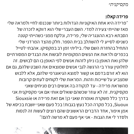
מקסיקנית״
פרידה קאלו:
״פרידה היא אחת האיקוניות הגדולות ביותר שנכנסו לחיי ולמראה שלי
מאז שהייתי צעירה למדי. השם העברי שלי הוא דווקא לזכרה של
הסבתא-רבא ההונגריה שלי, פרידה, ונלקח ממני כשהייתי קטנה
כשניסו לסייע לי להשתלב בבית הספר. חלק מהצד המרדני שלי
התחיל בהחזרת השם שלי. ביליתי זמן רב במקסיקו. אהבתי לטייל
בכפרים ולראות את הנשים המקומיות לובשות את הבגדים המסורתיים
שלהן ואת האופן בו ניתן לזהות אנשים לפי האופן בו הם לבושים. זה
לחלוטין עורר בי הרגשה לגבי אנשים שמוצאים את השבט שלהם, גם אם
הוא לא זורם בדמם או קשור למוצא הגיאוגרפי שלהם, אלא ללבוש
שמצביע על שייכות וזהות. המראות שלי לקוחים לעתים קרובות
מהשראת פרידה - עד לנקודה בה אנשים רבים מניחים שאני
מקסיקנית. זה לא עוזר שכשהם שואלים אותי אם אני מקסיקנית אני
בדרך כלל משקרת ואומרת שאני כן! אם זאת פרידה או Siouxsie
Siuoux, בכל מקרה הכל נעוץ בגבות! בכל פעם שאני יושבת בכיסא של
אמן איפור, אחד הדברים הראשונים שהם רוצים לעשות זה לנסות
ולסדר לי את הגבות - אני אף פעם לא מרשה להם!״