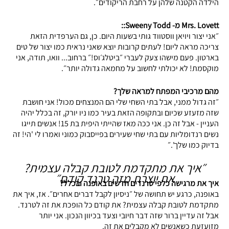
הילדה הקטנה שלהן על רחבת הריקודים״.
Mrs. Lovett מ- Sweeny Todd::
״אני יצור ויויאן ווסטווד גותי בשעות היום. כן, גם הערפדית הזאת
צריכה מראה ליום! לעתים קרובות יוצא שאני נראית כמו יצור של טים
בארטון. פעם מישהו צעק לעברי ״ביטלג׳וס!״ ברחוב... וואו, תודה, אני
מוקסמת! לא יכולתי לחשוב על מחמאה גדולה יותר״.
מהם מרכיבי המפתח למראה שלך?
״זה גדול ממני, אבל בתי השחי שלי הם המנצחים מכול! אני חושבת
שזה מזעזע שכיום ובתקופה הזאת בעיר כמו ניו יורק, זה בכלל יהיה
העניין - אבל זה כן. אני ככה מאז שהייתי היפית בת 15! אנשים תייגו
נשים רנדומליות עם בתי שחי שעירים בפייסבוק כמוני ואמרו לי 'הי! זה
בדיוק כמו שלך'.״
״איך את מתקדמת לטובת קבלה עצמית?
את יוצרת מזה טרנד קודם״
איך את מרגישה כלפי טרנדים חדשים באופנה ובכלל?
באופנה, כרגע יש תחושה של ״ניסיון לקבל דברים אחרים״. אז, איך את
מתקדמת לטובת קבלה עצמית? את קודם כל הופכת את זה לטרנד.
אבל זה עדיין ברור שזה דבר חיובי וצעד בכיוון הנכון. אני יותר
מזועזעת כשאנשים לא מקבלים את זה.