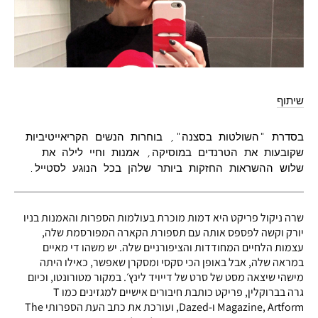
שיתוף
בסדרת "השולטות בסצנה", בוחרות הנשים הקריאייטיביות
שקובעות את הטרנדים במוסיקה, אמנות וחיי לילה את
שלוש ההשראות החזקות ביותר שלהן בכל הנוגע לסטייל.
שרה ניקול פריקט היא דמות מוכרת בעולמות הספרות והאמנות בניו
יורק וקשה לפספס אותה עם תספורת הקארה המפורסמת שלה,
עצמות הלחיים המחודדות והציפורניים שלה. יש משהו די מאיים
במראה שלה, אבל באופן הכי סקסי ומסקרן שאפשר, כאילו היתה
מישהי שיצאה מסט של סרט של דייויד לינץ׳. במקור מטורונטו, וכיום
גרה בברוקלין, פריקט כותבת חיבורים אישיים למגזינים כמו T
Magazine, Artform ו-Dazed, ועורכת את כתב העת הספרותי The