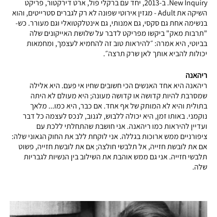
New Inquiry. ב-2013, יחד עם ברקלי פול, ארט דירקטור, פריקט
השיקה את Adult - מגזין אירוטי שפונה לא רק לגברים סטרייטים, והוא
בנשימה אחת גם סקסי, גם אמנותי, גם אינטלקטואלי וגם מעורר. כש-
"תרבות מאק" ביקשו מפריקט לדבר על שלושת האייקונים שלה
בביוטי, היא אמרה: ״להיראות טוב זה להחמיא לעצמך, ומחמאות
יכולות להביא אותך לאן שרק תרצה״.
ריהאנה
ריהאנה היא אחד האנשים הכי חשובים שחיו אי פעם. היא אלילה
שמסרבת להיות קדושה או קדושה מעונה; היא מעולם לא היתה
בתולית והיא לא המותק של אף אחד. אם כבר, היא כמו... מלאך
נוקמני. באותו זמן, היא יכולה ללבוש, לגנוב, לנכס לעצמה כל דבר
ועדיין להיראות כמו ריהאנה. אני חושבת שהתחלתי ללכת עם
ציפורניים ממש ארוכות בגללה. אני לוקחת ללב את החוק הגאוני שלה:
אם את לובשת חזייה, אל תלבשי חולצה; אם את לובשת חזייה, פשוט
תלבשי חזייה. אני גם ממש אוהבת את השילוב בין הנשיות לגבריות
שלה.