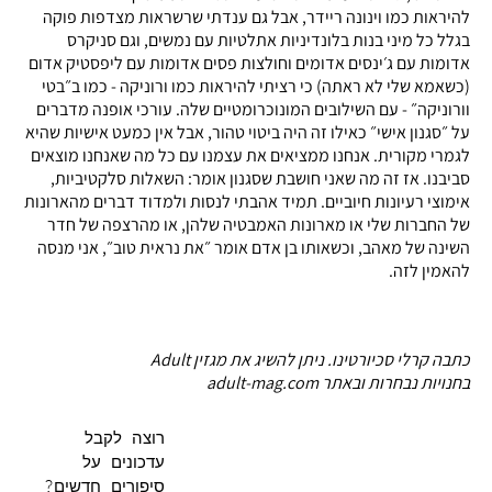
להיראות כמו וינונה ריידר, אבל גם ענדתי שרשראות מצדפות פוקה
בגלל כל מיני בנות בלונדיניות אתלטיות עם נמשים, וגם סניקרס
אדומות עם ג׳ינסים אדומים וחולצות פסים אדומות עם ליפסטיק אדום
(כשאמא שלי לא ראתה) כי רציתי להיראות כמו ורוניקה - כמו ב״בטי
וורוניקה״ - עם השילובים המונוכרומטיים שלה. עורכי אופנה מדברים
על ״סגנון אישי״ כאילו זה היה ביטוי טהור, אבל אין כמעט אישיות שהיא
לגמרי מקורית. אנחנו ממציאים את עצמנו עם כל מה שאנחנו מוצאים
סביבנו. אז זה מה שאני חושבת שסגנון אומר: השאלות סלקטיביות,
אימוצי רעיונות חיוביים. תמיד אהבתי לנסות ולמדוד דברים מהארונות
של החברות שלי או מארונות האמבטיה שלהן, או מהרצפה של חדר
השינה של מאהב, וכשאותו בן אדם אומר ״את נראית טוב״, אני מנסה
להאמין לזה.
כתבה קרלי סכיורטינו. ניתן להשיג את מגזין Adult
בחנויות נבחרות ובאתר adult-mag.com
רוצה לקבל
עדכונים על
סיפורים חדשים?