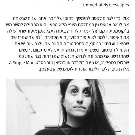
immediately it escapes.”
אולי כדי לגרום לקסם להימשך, בסופו של דבר, אחרי שנים שניצחה
אפילו את אנאיס נין במחלקת היופי הלא-טבעי, היא התחילה להשתמש
ב״קוסמטיקה קבועה״ - אחת לחודש ביקרה אצל אמן איפור שחידש לה
את האיפור. ״למה לא איפור קבוע״, היא הסבירה, ״לאישה שמרגישה
שהיא מועדת?״ בנוסף, ליפספקטור היתה גרושה, ולגרושות יש את
הסטייל הכי טוב. כשאני אומרת גרושות, אני לא מתכוונת לנשים
שהתגרשו. אני מתכוונת לגרושות: נשים שמזדהות כגרושות. כמו
שרלוט רמפלינג, או ג׳ינה רולנדס או ג׳וליאן מור בסרט A Single Man.
אלה נשים שלמדו ליצור את היהלומים שלהן בעצמן.