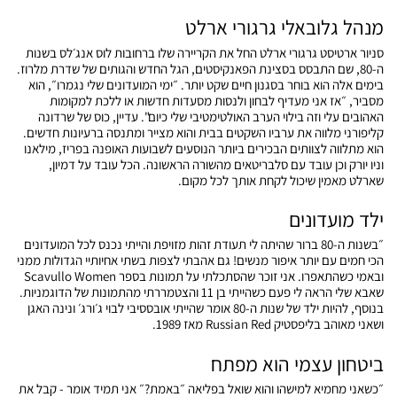
מנהל גלובאלי גרגורי ארלט
סניור ארטיסט גרגורי ארלט החל את הקריירה שלו ברחובות לוס אנג׳לס בשנות
ה-80, שם התבסס בסצינת הפאנקיסטים, הגל החדש והגותים של שדרת מלרוז.
בימים אלה הוא בוחר בסגנון חיים שקט יותר. ״ימי המועדונים שלי נגמרו״, הוא
מסביר, ״אז אני מעדיף לבחון ולנסות מסעדות חדשות או ללכת למקומות
האהובים עלי וזה בילוי הערב האולטימטיבי שלי כיום". עדיין, כוס של שרדונה
קליפורני מלווה את ערביו השקטים בבית והוא מצייר ומתנסה ברעיונות חדשים.
הוא מתלווה לצוותים הבכירים ביותר הנוסעים לשבועות האופנה בפריז, מילאנו
וניו יורק וכן עובד עם סלבריטאים מהשורה הראשונה. הכל עובד על דמיון,
שארלט מאמין שיכול לקחת אותך לכל מקום.
ילד מועדונים
״בשנות ה-80 ברור שהיתה לי תעודת זהות מזויפת והייתי נכנס לכל המועדונים
הכי חמים עם יותר איפור מנשים! גם אהבתי לצפות בשתי אחיותיי הגדולות ממני
ובאמי כשהתאפרו. אני זוכר שהסתכלתי על תמונות בספר Scavullo Women
שאבא שלי הראה לי פעם כשהייתי בן 11 והצטמררתי מהתמונות של הדוגמניות.
בנוסף, להיות ילד של שנות ה-80 אומר שהייתי אובססיבי לבוי ג׳ורג׳ ונינה האגן
ושאני מאוהב בליפסטיק Russian Red מאז 1989.
ביטחון עצמי הוא מפתח
״כשאני מחמיא למישהו והוא שואל בפליאה ״באמת?״ אני תמיד אומר - קבל את