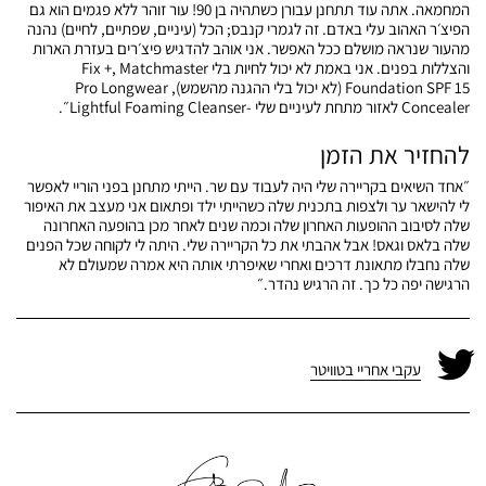
המחמאה. אתה עוד תתחנן עבורן כשתהיה בן 90! עור זוהר ללא פגמים הוא גם
הפיצ׳ר האהוב עלי באדם. זה לגמרי קנבס; הכל (עיניים, שפתיים, לחיים) נהנה
מהעור שנראה מושלם ככל האפשר. אני אוהב להדגיש פיצ׳רים בעזרת הארות
והצללות בפנים. אני באמת לא יכול לחיות בלי Fix +, Matchmaster
Foundation SPF 15 (לא יכול בלי ההגנה מהשמש), Pro Longwear
Concealer לאזור מתחת לעיניים שלי -Lightful Foaming Cleanser״.
להחזיר את הזמן
״אחד השיאים בקריירה שלי היה לעבוד עם שר. הייתי מתחנן בפני הוריי לאפשר
לי להישאר ער ולצפות בתכנית שלה כשהייתי ילד ופתאום אני מעצב את האיפור
שלה לסיבוב ההופעות האחרון שלה וכמה שנים לאחר מכן בהופעה האחרונה
שלה בלאס וגאס! אבל אהבתי את כל הקריירה שלי. היתה לי לקוחה שכל הפנים
שלה נחבלו מתאונת דרכים ואחרי שאיפרתי אותה היא אמרה שמעולם לא
הרגישה יפה כל כך. זה הרגיש נהדר.״
עקבי אחריי בטוויטר