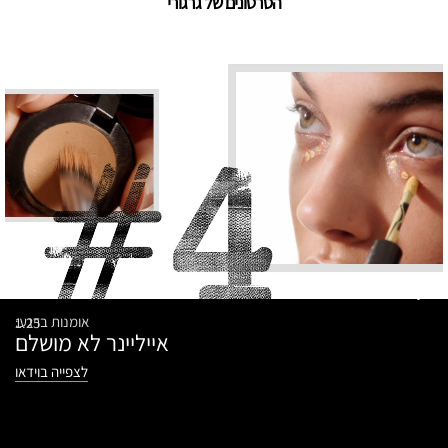
הסרטונים של גרגורי
אומנות ברגע:
1.25
אייליינר לא מושלם
לצפייה בוידאו