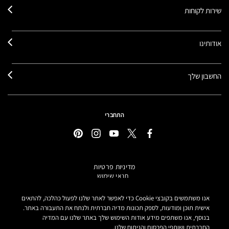
שירות לקוחות
אודותינו
החשבון שלך
התחברי
מדיניות פרטיות
תנאי שימוש
תקנון אתר
מידע על מוצרים מזוייפים
אנו משתמשים בקובצי Cookie כדי לאפשר לאתר שלנו לפעול כהלכה, להתאים
הצהרת נגישות
אישית תוכן ומודעות, לספק תכונות מדיה חברתית ולנתח את התעבורה באתר.
בנוסף, אנו משתפים מידע אודות השימוש שלך באתר שלנו עם המדיה
הגדרות קובצי COOKIE
החברתית ושותפי הפרסום והניתוח שלנו.
MAKE-UP ART COSMETICS© מאק קוסמטיקס כל הזכויות שמורות.