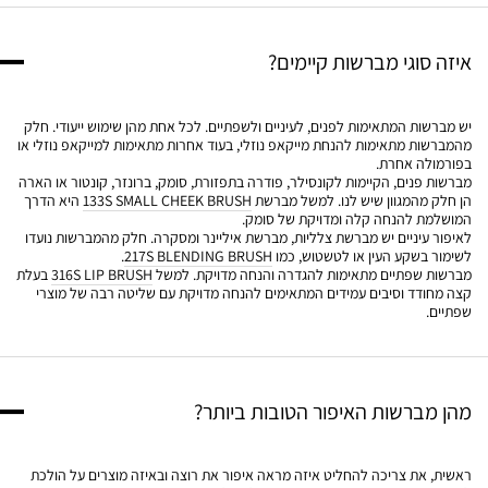
איזה סוגי מברשות קיימים?
יש מברשות המתאימות לפנים, לעיניים ולשפתיים. לכל אחת מהן שימוש ייעודי. חלק
מהמברשות מתאימות להנחת מייקאפ נוזלי, בעוד אחרות מתאימות למייקאפ נוזלי או
בפורמולה אחרת.
מברשות פנים, הקיימות לקונסילר, פודרה בתפזורת, סומק, ברונזר, קונטור או הארה
הן חלק מהמגוון שיש לנו. למשל מברשת
133S SMALL CHEEK BRUSH
היא הדרך
המושלמת להנחה קלה ומדויקת של סומק.
לאיפור עיניים יש מברשת צלליות, מברשת איליינר ומסקרה. חלק מהמברשות נועדו
לשימור בשקע העין או לטשטוש, כמו
217S BLENDING BRUSH
.
מברשות שפתיים מתאימות להגדרה והנחה מדויקת. למשל
316S LIP BRUSH
בעלת
קצה מחודד וסיבים עמידים המתאימים להנחה מדויקת עם שליטה רבה של מוצרי
שפתיים.
מהן מברשות האיפור הטובות ביותר?
ראשית, את צריכה להחליט איזה מראה איפור את רוצה ובאיזה מוצרים על הולכת