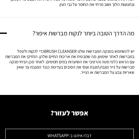
ובתנועות הלוך ושוב מרחי את החומר על גבי העין.
מה הדרך הטובה ביותר לנקות מברשות איפור?
יש להשתמש במנקה המברשות שלנו
BRUSH CLEANSER
כדי לנקות ולטפל
במברשות לאחר שימוש, מה שמבטיח את אריכות החיים שלהן. החזיקי את המברשת
עם הראש כלפי מטה והרטיבי את השיערות במים חמימים. לאחר מכן הניחי מנקה
מברשות על נייר מגבת\מגבת ועסי את הסיבים בעדינות כנגד המגבת עד שאין
שאריות צבע על המברשת או הנייר.
אפשר לעזור?
דברו איתנו ב-WHATSAPP