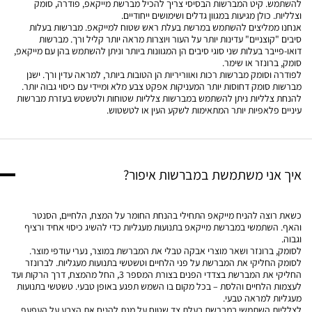
להשתמש. קיט המברשות הבסיסי צריך להכיל מברשת מייקאפ, פודרה, סומק
וצלליות. כולן מגיעות במגוון גדלים ושימושים ייחודיים.
אנחנו ממליצים להשתמש במרשת בעלת ראש שטוח למייקאפ. מברשות בעלות
סיבים "קוצניים" עדינות יותר על העור ויוצרות מראה יותר קליל ורך. מברשות
דואו-פייבר בעלות שני סוגי סיבים הן המגוונות ביותר וניתן להשתמש בהן עם מייקאפ,
סומק, ברונזר או שימר.
לפודרה וסומק מברשות רכות ואווריריות הן הטובות ביותר, למראה עדין ורך. ישנן
מברשות סומק דחוסות יותר המעניקות אפקט צבע מלא ומיידי עם כיסוי גבוה יותר.
להנחת צלליות ניתן להשתמש במברשות צלליות שטוחות ולטשטש בעזרת מברשות
עיניים פלאפיות יותר המתאימות לשקע העין או לטשטוש.
איך אני משתמשת במברשות איפור?
כשאת רוצה להניח מייקאפ התחילי בהנחת החומר על המצח, הלחיים, הסנטר
והאף. השתמשי במברשת מייקאפ בתנועות מעגליות כדי להשיג כיסוי אחיד ורציף
וגבוה.
לסומק, ברונזר ושאר מוצרי אבקה טבלי את המברשת במוצר, נערי עודפי מוצר.
לסומק החליקי את המברשת על פני הלחיים וטשטשי בתנועות מעגליות. לברונזר
החליקי את המברשת בצדדי הפנים בצורת המספר 3, החל מהמצח, דרך הרקות ועד
לעצמות הלחיים והלסת – בכל מקום בו השמש תפגע באופן טבעי. טשטשי בתנועות
מעגליות למראה טבעי.
לצלליות השתמשי במברשת בעלת צד שטוח על מנת להניח את הצבע על העפעף